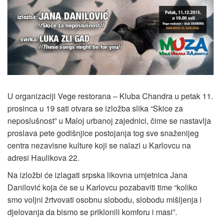
U organizaciji Vege restorana – Kluba Chandra u petak 11.
prosinca u 19 sati otvara se izložba slika “Skice za
neposlušnost” u Maloj urbanoj zajednici, čime se nastavlja
proslava pete godišnjice postojanja tog sve snaženijeg
centra nezavisne kulture koji se nalazi u Karlovcu na
adresi Haulikova 22.
Na izložbi će izlagati srpska likovna umjetnica Jana
Danilović koja će se u Karlovcu pozabaviti time “koliko
smo voljni žrtvovati osobnu slobodu, slobodu mišljenja i
djelovanja da bismo se priklonili komforu i masi”.