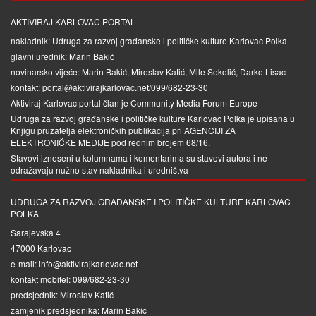
AKTIVIRAJ KARLOVAC PORTAL
nakladnik: Udruga za razvoj građanske i političke kulture Karlovac Polka
glavni urednik: Marin Bakić
novinarsko vijeće: Marin Bakić, Miroslav Katić, Mile Sokolić, Darko Lisac
kontakt: portal@aktivirajkarlovac.net/099/682-23-30
Aktiviraj Karlovac portal član je
Community Media Forum Europe
Udruga za razvoj građanske i političke kulture Karlovac Polka je upisana u
Knjigu pružatelja elektroničkih publikacija pri
AGENCIJI ZA
ELEKTRONIČKE MEDIJE
pod rednim brojem 68/16.
Stavovi izneseni u kolumnama i komentarima su stavovi autora i ne
odražavaju nužno stav nakladnika i uredništva
UDRUGA ZA RAZVOJ GRAĐANSKE I POLITIČKE KULTURE KARLOVAC
POLKA
Sarajevska 4
47000 Karlovac
e-mail: info@aktivirajkarlovac.net
kontakt mobitel: 099/682-23-30
predsjednik: Miroslav Katić
zamjenik predsjednika: Marin Bakić