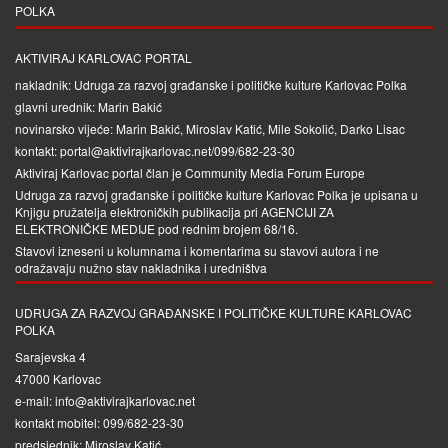
POLKA
AKTIVIRAJ KARLOVAC PORTAL
nakladnik: Udruga za razvoj građanske i političke kulture Karlovac Polka
glavni urednik: Marin Bakić
novinarsko vijeće: Marin Bakić, Miroslav Katić, Mile Sokolić, Darko Lisac
kontakt: portal@aktivirajkarlovac.net/099/682-23-30
Aktiviraj Karlovac portal član je
Community Media Forum Europe
Udruga za razvoj građanske i političke kulture Karlovac Polka je upisana u
Knjigu pružatelja elektroničkih publikacija pri
AGENCIJI ZA
ELEKTRONIČKE MEDIJE
pod rednim brojem 68/16.
Stavovi izneseni u kolumnama i komentarima su stavovi autora i ne
odražavaju nužno stav nakladnika i uredništva
UDRUGA ZA RAZVOJ GRAĐANSKE I POLITIČKE KULTURE KARLOVAC
POLKA
Sarajevska 4
47000 Karlovac
e-mail: info@aktivirajkarlovac.net
kontakt mobitel: 099/682-23-30
predsjednik: Miroslav Katić