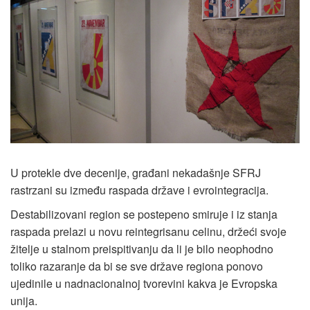
U protekle dve decenije, građani nekadašnje SFRJ
rastrzani su između raspada države i evrointegracija.
Destabilizovani region se postepeno smiruje i iz stanja
raspada prelazi u novu reintegrisanu celinu, držeći svoje
žitelje u stalnom preispitivanju da li je bilo neophodno
toliko razaranje da bi se sve države regiona ponovo
ujedinile u nadnacionalnoj tvorevini kakva je Evropska
unija.