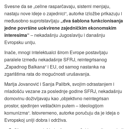
Svesne da se „celine rasparčavaju, sistemi menjaju,
nastaju nove ideje o zajednici“, autorke izložbe prikazuju i
međusobno suprotstavljaju
„dva šablona funkcionisanja
jedne površine uokvirene zajedničkim ekonomskim
interesima“
– nekadašnju Jugoslaviju i današnju
Evropsku uniju.
Inače, mnogi intelektualci širom Evrope postavljaju
paralele između nekadašnje SFRJ, reintegrisanog
„Zapadnog Balkana“ i EU, od samog nastanka na
zgarištima rata do mogućnosti urušavanja.
Marija Jovanović i Sanja Palibrk, svojim odrastanjem i
mladošću vezane za poslednje godine SFRJ, nekadašnju
domovinu doživljavaju kao „objektivno neintegrisan
prostor, sjedinjen veštačkim putem – ideologijom
komunizma“. Istovremeno, autorke poručuju da je ideja o
Evropskoj uniji dobra i održiva.