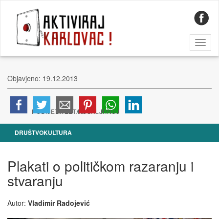
Toggl
naviga
Objavjeno: 19.12.2013
DRUŠTVO
KULTURA
Plakati o političkom razaranju i
stvaranju
Autor:
Vladimir Radojević