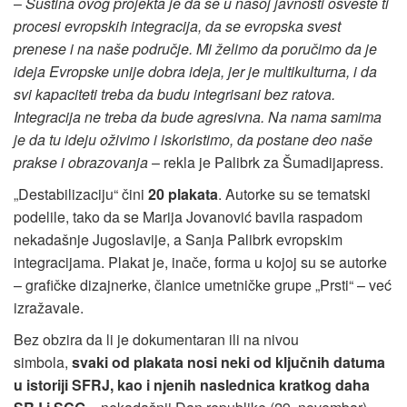
–
Suština ovog projekta je da se u našoj javnosti osveste ti
procesi evropskih integracija, da se evropska svest
prenese i na naše područje. Mi želimo da poručimo da je
ideja Evropske unije dobra ideja, jer je multikulturna, i da
svi kapaciteti treba da budu integrisani bez ratova.
Integracija ne treba da bude agresivna. Na nama samima
je da tu ideju oživimo i iskoristimo, da postane deo naše
prakse i obrazovanja
– rekla je Palibrk za Šumadijapress.
„Destabilizaciju“ čini
20 plakata
. Autorke su se tematski
podelile, tako da se Marija Jovanović bavila raspadom
nekadašnje Jugoslavije, a Sanja Palibrk evropskim
integracijama. Plakat je, inače, forma u kojoj su se autorke
– grafičke dizajnerke, članice umetničke grupe „Prsti“ – već
izražavale.
Bez obzira da li je dokumentaran ili na nivou
simbola,
svaki od plakata nosi neki od ključnih datuma
u istoriji SFRJ, kao i njenih naslednica kratkog daha