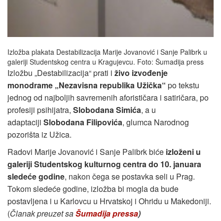
Izložba plakata Destabilizacija Marije Jovanović i Sanje Palibrk u
galeriji Studentskog centra u Kragujevcu. Foto: Šumadija press
Izložbu „Destabilizacija“ prati i
živo izvođenje
monodrame „Nezavisna republika Užička“
po tekstu
jednog od najboljih savremenih aforističara i satiričara, po
profesiji psihijatra,
Slobodana Simića
, a u
adaptaciji
Slobodana Filipovića
, glumca Narodnog
pozorišta iz Užica.
Radovi Marije Jovanović i Sanje Palibrk biće
izloženi u
galeriji Studentskog kulturnog centra do 10. januara
sledeće godine
, nakon čega se postavka seli u Prag.
Tokom sledeće godine, izložba bi mogla da bude
postavljena i u Karlovcu u Hrvatskoj i Ohridu u Makedoniji.
(
Članak preuzet sa
Šumadija pressa
)