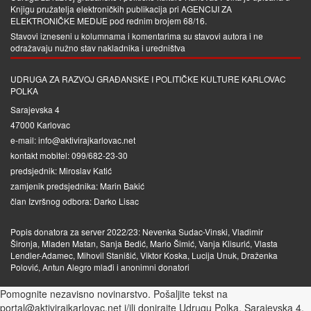
Knjigu pružatelja elektroničkih publikacija pri
AGENCIJI ZA
ELEKTRONIČKE MEDIJE
pod rednim brojem 68/16.
Stavovi izneseni u kolumnama i komentarima su stavovi autora i ne
odražavaju nužno stav nakladnika i uredništva
UDRUGA ZA RAZVOJ GRAĐANSKE I POLITIČKE KULTURE KARLOVAC
POLKA
Sarajevska 4
47000 Karlovac
e-mail: info@aktivirajkarlovac.net
kontakt mobitel: 099/682-23-30
predsjednik: Miroslav Katić
zamjenik predsjednika: Marin Bakić
član Izvršnog odbora: Darko Lisac
Popis donatora za server 2022/23: Nevenka Sudac-Vinski, Vladimir
Šironja, Mladen Matan, Sanja Bedić, Mario Šimić, Vanja Klisurić, Vlasta
Lendler-Adamec, Mihovil Stanišić, Viktor Koska, Lucija Unuk, Draženka
Polović, Antun Alegro mlađi i anonimni donatori
Pomognite nezavisno novinarstvo. Pošaljite tekst na
portal@aktivirajkarlovac.net i/ili donirajte Udrugu Polka, Sarajevska 4,