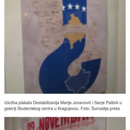
Izložba plakata Destabilizacija Marije Jovanović i Sanje Palibrk u
galeriji Studentskog centra u Kragujevcu. Foto: Šumadija press