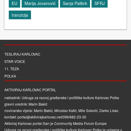
EU
Marija Jovanović
Sanja Palibrk
SFRJ
tranzicija
TESLIRAJ KARLOVAC
STAR VOICE
11. TEZA
POLKA
AKTIVIRAJ KARLOVAC PORTAL
nakladnik: Udruga za razvoj građanske i političke kulture Karlovac Polka
glavni urednik: Marin Bakić
novinarsko vijeće: Marin Bakić, Miroslav Katić, Mile Sokolić, Darko Lisac
kontakt: portal@aktivirajkarlovac.net/099/682-23-30
Aktiviraj Karlovac portal član je
Community Media Forum Europe
Udruga za razvoj građanske i političke kulture Karlovac Polka je upisana u